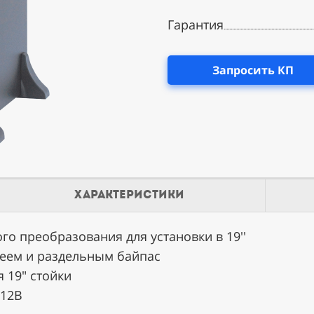
Гарантия
................................................................
Запросить КП
характеристики
о преобразования для установки в 19''
леем и раздельным байпас
рублей
.
 19" стойки
 12В
-
600 рублей
.