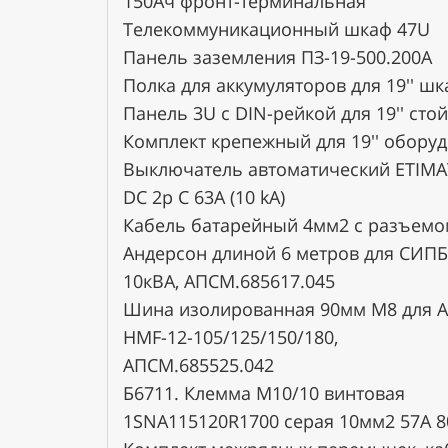
150Ач фронт-терминальная
Телекоммуникационный шкаф 47U
Самовывоз со склада г. Москва, ул. К
Панель заземления ПЗ-19-500.200А
Доставка в регионы осуществляется
Полка для аккумуляторов для 19'' ш
Панель 3U c DIN-рейкой для 19'' сто
Оплата
Комплект крепежный для 19'' обору
Выключатель автоматический ETIMA
Принимаем к оплате наличный и бе
DC 2p C 63А (10 kA)
Кабель батарейный 4мм2 с разъемо
Андерсон длиной 6 метров для СИПБ
10кВА, АПСМ.685617.045
Шина изолированная 90мм М8 для 
HMF-12-105/125/150/180,
АПСМ.685525.042
Б6711. Клемма M10/10 винтовая
1SNA115120R1700 серая 10мм2 57А 8