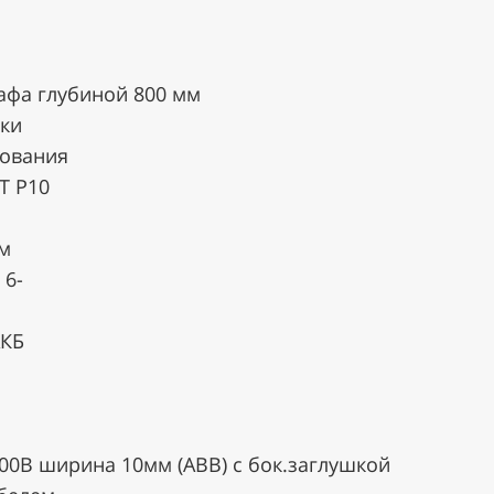
отляковская, 7/13 -
бесплатно
.
по ценам транспортной компании
.
кафа глубиной 800 мм
йки
дования
T P10
зналичный расчёт.
м
 6-
АКБ
00В ширина 10мм (АВВ) с бок.заглушкой