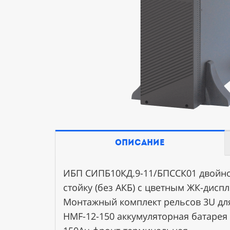
описание
ИБП СИПБ10КД.9-11/БПСCК01 двойног
Доставка
стойку (без АКБ) c цветным ЖК-дисп
Доставка по Москве курьером -
300 
Монтажный комплект рельсов 3U для
HMF-12-150 аккумуляторная батарея
Доставка за пределы МКАД до 10 км 