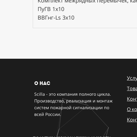
Комплект межрядных перемычек, ка
ПуГВ 1х10
ВВГнг-Ls 3х10
Усл
о нас
Тов
Scilla - это компания полного цикла.
Кон
Производство, реализация и монтаж
систем пожарной сигнализации по
О к
всей России.
Кон