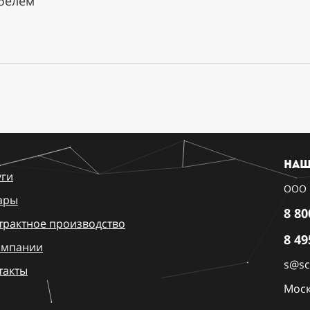
белем
Наш
уги
ООО 
ары
8 80
трактное производство
8 49
омпании
s@sci
такты
Моск