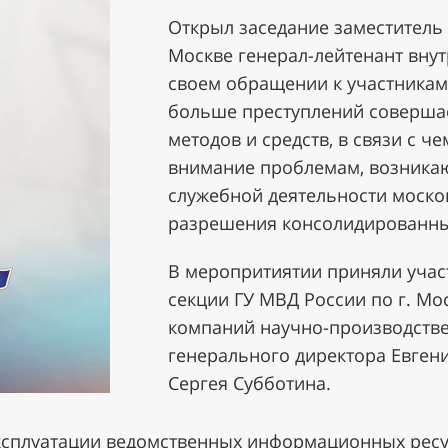
Открыл заседание заместитель 
Москве генерал-лейтенант вну
своем обращении к участникам 
больше преступлений соверша
методов и средств, в связи с ч
внимание проблемам, возника
служебной деятельности моско
разрешения консолидированны
В меропритиятии приняли учас
секции ГУ МВД России по г. Мо
компаний научно-производстве
генерального директора Евген
Сергея Субботина.
ксплуатации ведомственных информационных ресу